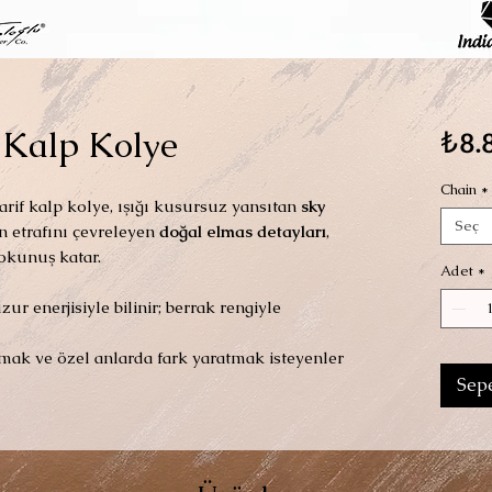
 Kalp Kolye
₺8.
Chain
*
rif kalp kolye, ışığı kusursuz yansıtan
sky
Seç
ın etrafını çevreleyen
doğal elmas detayları
,
 dokunuş katar.
Adet
*
ur enerjisiyle bilinir; berrak rengiyle
atmak ve özel anlarda fark yaratmak isteyenler
Sepe