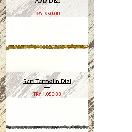
Akik Dizi
Price
TRY 950.00
Sarı Turmalin Dizi
Price
TRY 1,050.00