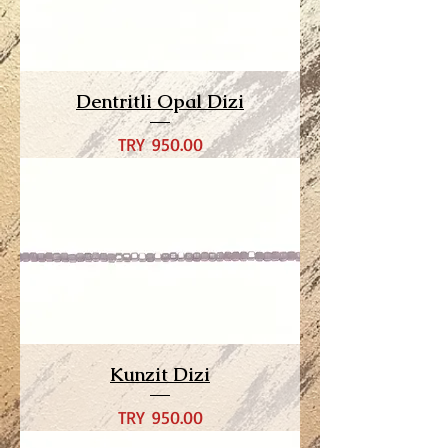
Dentritli Opal Dizi
Price
TRY 950.00
Kunzit Dizi
Price
TRY 950.00